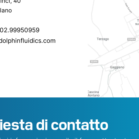
inci, 40
lano
 02.99950959
olphinfluidics.com
iesta di contatto