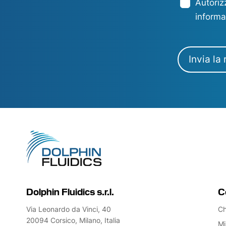
Autorizz
informa
Invia la 
Dolphin Fluidics s.r.l.
C
Via Leonardo da Vinci, 40
Ch
20094 Corsico, Milano, Italia
Mi