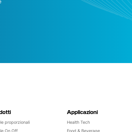
e
dotti
Applicazioni
le proporzionali
Health Tech
le On Off
Food & Beverage