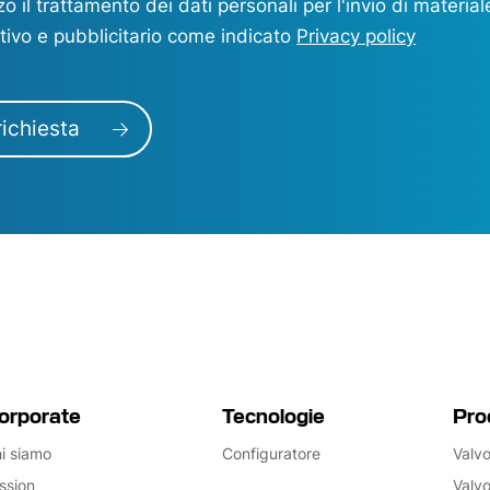
o il trattamento dei dati personali per l'invio di material
tivo e pubblicitario come indicato
Privacy policy
richiesta
orporate
Tecnologie
Pro
i siamo
Configuratore
Valvo
ssion
Valvo