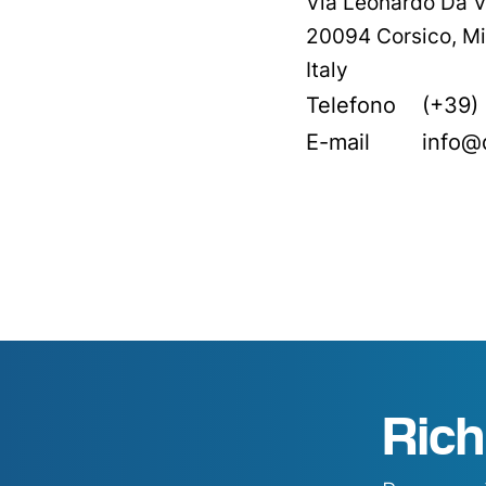
Via Leonardo Da V
20094 Corsico, Mi
Italy
Telefono
(+39)
E-mail
info@d
Rich