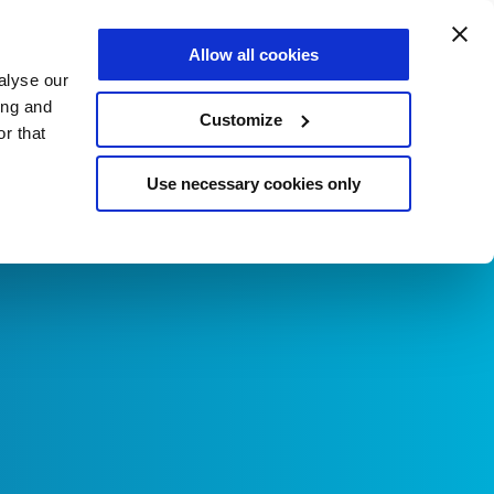
ontaci il tuo progetto
Allow all cookies
IT
alyse our
ing and
Customize
r that
Use necessary cookies only